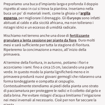
Prepariamo una buca d’impianto larga e profonda il doppio
rispetto al vaso in cui si trova la piantina. Inseriamo nella
buca un po’ di materiali inerti, come la ghiaia o l’
argilla
espansa
,
per migliorare il drenaggio. Gli
Euryops
sono infatti
abituati al caldo e alla siccità africana, ma non tollerano i
ristagni idrici e un eccesso di umidità radicale.
Mischiamo nel terreno anche una dose di
fertilizzante
granulare a lenta cessione per piante da fiore
. Dura molti
mesi e sarà sufficiente per tutta la stagione di fioritura.
Ripeteremo la concimazione a marzo, all’inizio della
primavera.
Al termine della fioritura, in autunno, potiamo i fiori e
accorciamo i rami: fino a circa 15 cm, lasciando una parte
verde. In questo modo la pianta lignificherà meno e in
primavera produrrà nuovi giovani germogli che ridaranno una
forma tondeggiante e compatta al cespuglio.
Contestualmente stendiamo ai piedi della pianta uno strato
di pacciamatura per proteggere le radici e il colletto dal gelo e
dalla brina. Per evitare ristagni d’acqua limitiamo l’irrigazione
nei mesi invernali al necessario. Cioè per non far seccare la
pianta.