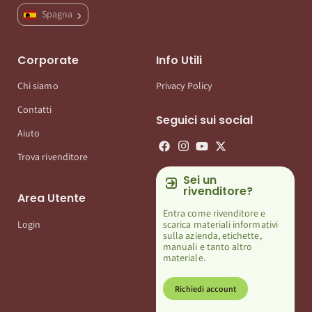
Spagna
Corporate
Info Utili
Chi siamo
Privacy Policy
Contatti
Seguici sui social
Aiuto
Trova rivenditore
Sei un
rivenditore?
Area Utente
Entra come rivenditore e
scarica materiali informativi
Login
sulla azienda, etichette,
manuali e tanto altro
materiale.
Richiedi account