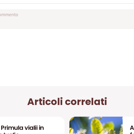
Articoli correlati
rimula vialii in
A