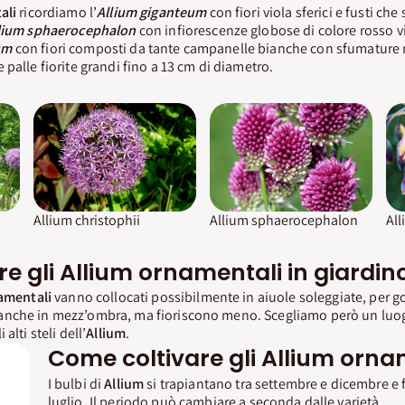
ali
ricordiamo l’
Allium giganteum
con fiori viola sferici e fusti ch
lium sphaerocephalon
con infiorescenze globose di colore rosso vi
um
con fiori composti da tante campanelle bianche con sfumature r
palle fiorite grandi fino a 13 cm di diametro.
Allium christophii
Allium sphaerocephalon
Al
re gli Allium ornamentali in giardin
amentali
vanno collocati possibilmente in aiuole soleggiate, per go
nche in mezz’ombra, ma fioriscono meno. Scegliamo però un luogo
alti steli dell’
Allium
.
Come coltivare gli Allium orna
I bulbi di
Allium
si trapiantano tra settembre e dicembre e 
luglio. Il periodo può cambiare a seconda dalle varietà.