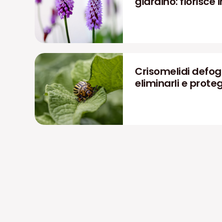
giardino: fiorisce i
Crisomelidi defog
eliminarli e prote