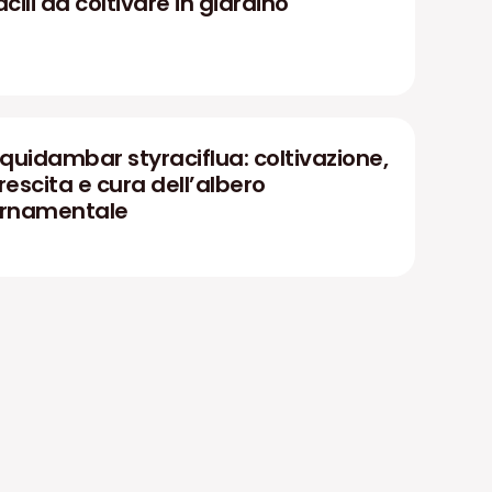
acili da coltivare in giardino
iquidambar styraciflua: coltivazione,
rescita e cura dell’albero
rnamentale