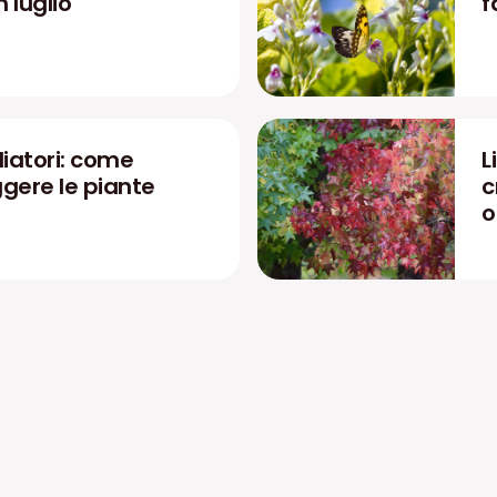
n luglio
f
liatori: come
L
ggere le piante
c
o