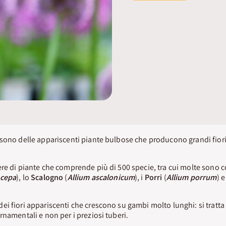
sono delle appariscenti piante bulbose che producono grandi fiori 
e di piante che comprende più di 500 specie, tra cui molte sono 
 cepa
), lo
Scalogno
(
Allium ascalonicum
), i
Porri
(
Allium porrum
) e
i fiori appariscenti che crescono su gambi molto lunghi: si tratt
rnamentali e non per i preziosi tuberi.