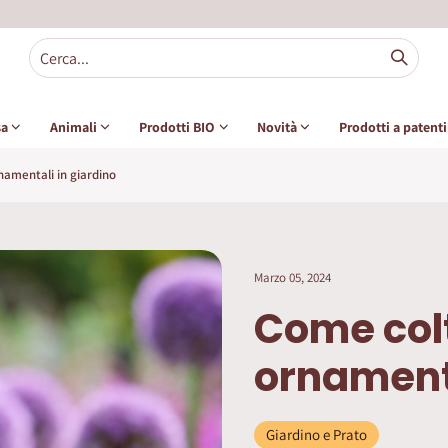
sa
Animali
Prodotti BIO
Novità
Prodotti a patent
namentali in giardino
Marzo 05, 2024
Come colt
ornamenta
Giardino e Prato