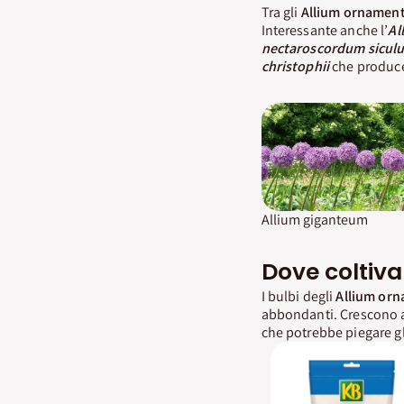
Tra gli
Allium ornament
Interessante anche l’
Al
nectaroscordum sicul
christophii
che produce 
Allium giganteum
Dove coltiva
I bulbi degli
Allium orn
abbondanti. Crescono a
che potrebbe piegare gli 