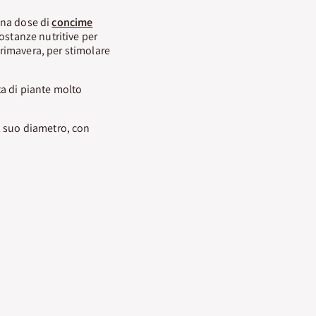
una dose di
concime
sostanze nutritive per
rimavera, per stimolare
ta di piante molto
l suo diametro, con