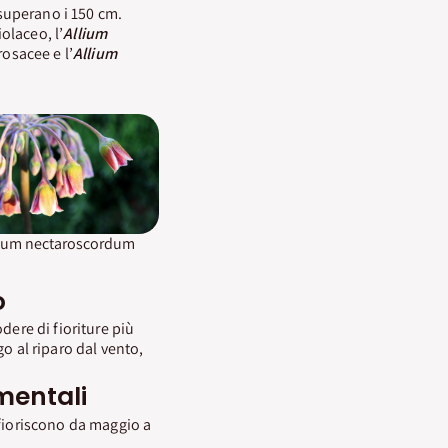
e superano i 150 cm.
olaceo, l’
Allium
osacee e l’
Allium
lium nectaroscordum
o
dere di fioriture più
 al riparo dal vento,
mentali
fioriscono da maggio a