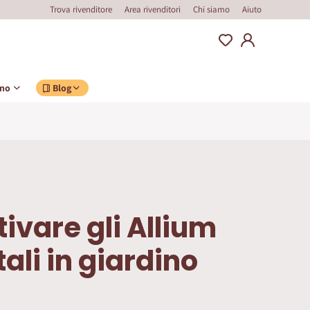
Trova rivenditore
Area rivenditori
Chi siamo
Aiuto
ino
Blog
ivare gli Allium
li in giardino