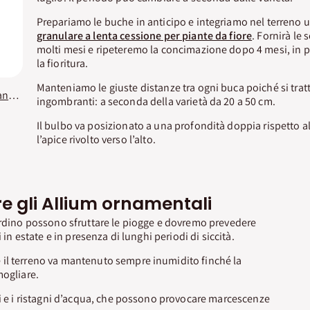
Prepariamo le buche in anticipo e integriamo nel terreno 
granulare a lenta cessione per piante da fiore
. Fornirà le 
molti mesi e ripeteremo la concimazione dopo 4 mesi, in p
la fioritura.
Manteniamo le giuste distanze tra ogni buca poiché si trat
Concime Osmocote Piante Fiorite KB
ingombranti: a seconda della varietà da 20 a 50 cm.
Il bulbo va posizionato a una profondità doppia rispetto a
l’apice rivolto verso l’alto.
e gli Allium ornamentali
ardino possono sfruttare le piogge e dovremo prevedere
i in estate e in presenza di lunghi periodi di siccità.
il terreno va mantenuto sempre inumidito finché la
mogliare.
si e i ristagni d’acqua, che possono provocare marcescenze