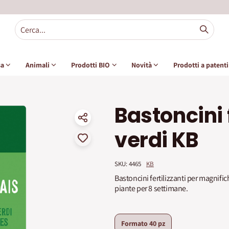
sa
Animali
Prodotti BIO
Novità
Prodotti a patent
Bastoncini 
verdi KB
SKU: 
4465
KB
Bastoncini fertilizzanti per magnific
piante per 8 settimane.
Formato
40 pz