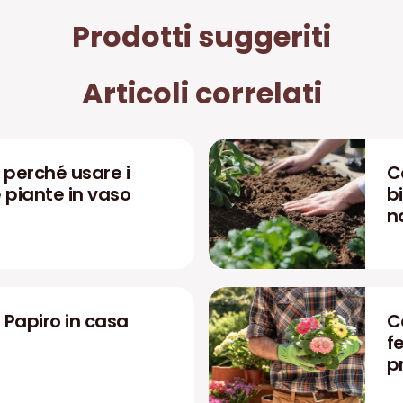
Prodotti suggeriti
Articoli correlati
perché usare i
C
le piante in vaso
bi
n
 Papiro in casa
C
fe
p