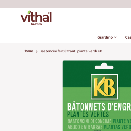
Giardino
Ca
Home
Bastoncini fertilizzanti piante verdi KB
Vai
alla
fine
della
galleria
di
immagini