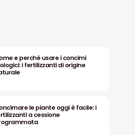
ome e perché usare i concimi
ologici: i fertilizzanti di origine
aturale
oncimare le piante oggi è facile: i
rtilizzanti a cessione
rogrammata