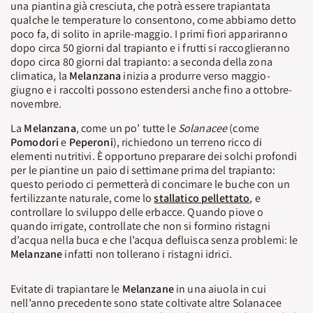
una piantina già cresciuta, che potrà essere trapiantata
qualche le temperature lo consentono, come abbiamo detto
poco fa, di solito in aprile-maggio. I primi fiori appariranno
dopo circa 50 giorni dal trapianto e i frutti si raccoglieranno
dopo circa 80 giorni dal trapianto: a seconda della zona
climatica, la
Melanzana
inizia a produrre verso maggio-
giugno e i raccolti possono estendersi anche fino a ottobre-
novembre.
La
Melanzana
, come un po’ tutte le
Solanacee
(come
Pomodori
e
Peperoni
), richiedono un terreno ricco di
elementi nutritivi. È opportuno preparare dei solchi profondi
per le piantine un paio di settimane prima del trapianto:
questo periodo ci permetterà di concimare le buche con un
fertilizzante naturale, come lo
stallatico
pellettato
, e
controllare lo sviluppo delle erbacce. Quando piove o
quando irrigate, controllate che non si formino ristagni
d’acqua nella buca e che l’acqua defluisca senza problemi: le
Melanzane
infatti non tollerano i ristagni idrici.
Evitate di trapiantare le
Melanzane
in una aiuola in cui
nell’anno precedente sono state coltivate altre Solanacee