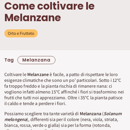
Come coltivare le
Melanzane
Orto e Frutteto
Tag
Melanzana
Coltivare le
Melanzane
è facile, a patto di rispettare le loro
esigenze climatiche che sono un po’ particolari. Sotto i 12°C
fa troppo freddo e la pianta rischia di rimanere nana: ci
vogliono infatti almeno 15°C affinché i fiori si trasformino nei
frutti che tutti noi apprezziamo. Oltre i 35°C la pianta patisce
il caldo e tende a perdere i fiori.
Possiamo scegliere tra tante varietà di
Melanzana
(
Solanum
melongena
), differenti sia per il colore (nera, viola, striata,
bianca, rossa, verde o gialla) sia per la forma (rotonda,