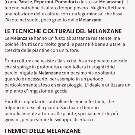
(come
Patate
,
Peperoni
,
Pomodori
o le stesse
Melanzane
): il
terreno potrebbe risultato troppo povero. Meglio effettuare
una rotazione delle colture con una leguminosa, che fissa
l’Azoto nel suolo, poco gradito dalle
Melanzane
.
LE TECNICHE COLTURALI DEL MELANZANE
Le
Melanzane
hanno un fusto abbastanza resistente, ma
poiché i frutti sono molto grandi e pesanti è bene aiutare la
crescita delle piantine con un tutore.
È una coltura che resiste alla siccità, ha un apparato radicale
che si spinge in profondità e non tollera i ristagni idrici:
perciò irrigate le
Melanzane
con parsimonia e soltanto
quando è necessario, per esempio in un periodo
particolarmente afoso e senza pioggia. L’ideale è utilizzare un
impianto d’irrigazione a goccia.
È inoltre importante controllare le erbe infestanti, che
tolgono risorse alla pianta. Sarchiate il terreno
periodicamente attorno alle piante, specialmente le più
giovani, per prevenire lo sviluppo di erbacce.
I NEMICI DELLE MELANZANE