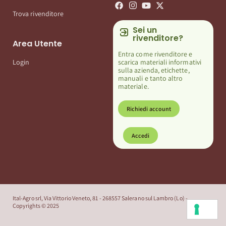
Trova rivenditore
Sei un
rivenditore?
Area Utente
Entra come rivenditore e
scarica materiali informativi
Login
sulla azienda, etichette,
manuali e tanto altro
materiale.
Richiedi account
Accedi
Ital-Agro srl, Via Vittorio Veneto, 81 - 268557 Salerano sul Lambro (Lo) -
Copyrights © 2025