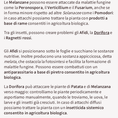
Le
Melanzane
possono essere attaccate da malattie fungine
come la
Peronospora
, il
Verticillium
e il
Fusarium
, anche se
in forma minore rispetto ad altre
Solanacee
come i
Pomodori
:
in caso attacchi possiamo trattare la pianta con
prodotti a
base di rame
consentiti in agricoltura biologica.
Tra gli insetti, possono creare problemi gli
Afidi
, la
Dorifora
e
i
Ragnetti rossi
.
Gli
Afidi
si posizionano sotto le foglie e succhiano le sostanze
nutritive. Inoltre producono una sostanza appiccicosa, detta
melata
, che ostacola la fotosintesi e facilita la formazione di
malattie fungine. Possono essere combattuti con un
antiparassitario a base di piretro consentito in agricoltura
biologica
.
La
Dorifora
può attaccare le piante di
Patata
e di
Melanzana
verso maggio: controlliamo le piante periodicamente e
asportiamo manualmente, quando le troviamo, le uova, le
larve e gli insetti già cresciuti. In caso di attacchi diffusi
possiamo trattare la pianta con un
insetticida sistemico
consentito in agricoltura biologica
.