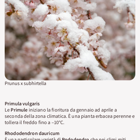
Prunus x subhirtella
Primula vulgaris
Le
Primule
iniziano la fioritura da gennaio ad aprile a
seconda della zona climatica. È una pianta erbacea perenne e
tollera il freddo fino a –10°C.
Rhododendron dauricum
È una particolare varietà di
Rododendro
che nei climi miti