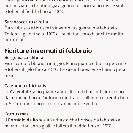
può iniziare la fioritura già a gennaio. I fiori sono rosa e viola
e tollera il freddo fino a –10 °C.
Sarcococca ruscifolia
È un arbusto e fiorisce in inverno, tra gennaio e febbraio.
Tollera il gelo fino a -10°C e i suoi fiori sono bianchi e molto
profumati.
Fioriture invernali di febbraio
Bergenia cordifolia
Fiorisce da febbraio a maggio. È una pianta erbacea perenne
e tollera il gelo fino a -15°C. Le sue infiorescenze hanno petali
rosa.
Calendula officinalis
Le
Calendule
sono piante annuali e nei climi miti fioriscono
da febbraio fino all’autunno inoltrato. Tollerano il freddo fino
a -5°C e i fiori sono di colore arancione e giallo.
Cornus mas
Il
Corniolo da fiore
è un arbusto che fiorisce da febbraio a
marzo. I fiori sono gialli e tollera il freddo fino a –15°C.