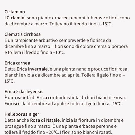
Ciclamino
I
Ciclamini
sono piante erbacee perenni tuberose e fioriscono
da dicembre a marzo. Tollerano il freddo fino a -15°C.
Clematis cirrhosa
È un rampicante arbustivo sempreverde e fiorisce da
dicembre fino a marzo. I fiori sono di colore crema o porpora
e tollera il freddo fino a –10°C.
Erica carnea
Detta
Erica invernale
, è una pianta nana e produce fiori rosa,
bianchi e viola da dicembre ad aprile. Tollera il gelo fino a –
15°C.
Erica × darleyensis
È una varietà di
Erica
contraddistinta da fiori bianchi e rosa.
Fiorisce da dicembre ad aprile e tollera il gelo fino a –15°C.
Helleborus niger
Detta anche
Rosa di Natale
, inizia la fioritura in dicembre e
prosegue fino a marzo. È una pianta erbacea perenne e
tollera il freddo fino –20°C. I fiori sono bianchi rosati.