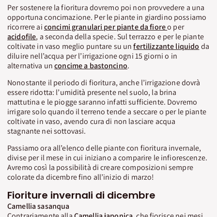
Per sostenere la fioritura dovremo poi non provvedere a una
opportuna concimazione. Per le piante in giardino possiamo
ricorrere ai
concimi granulari per piante da fiore
o per
acidofile
, a seconda della specie. Sul terrazzo e per le piante
coltivate in vaso meglio puntare su un
fertilizzante liquido
da
diluire nell’acqua per l’irrigazione ogni 15 giorni o in
alternativa un
concime a bastoncino
.
Nonostante il periodo di fioritura, anche l’irrigazione dovrà
essere ridotta: l’umidità presente nel suolo, la brina
mattutina e le piogge saranno infatti sufficiente. Dovremo
irrigare solo quando il terreno tende a seccare o per le piante
coltivate in vaso, avendo cura di non lasciare acqua
stagnante nei sottovasi.
Passiamo ora all’elenco delle piante con fioritura invernale,
divise per il mese in cui iniziano a comparire le infiorescenze.
Avremo così la possibilità di creare composizioni sempre
colorate da dicembre fino all’inizio di marzo!
Fioriture invernali di dicembre
Camellia sasanqua
Contrariamente alla
Camellia japonica
, che fiorisce nei mesi