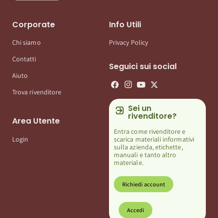
Corporate
Info Utili
Chi siamo
Privacy Policy
Contatti
Seguici sui social
Aiuto
Trova rivenditore
Sei un
rivenditore?
Area Utente
Entra come rivenditore e
scarica materiali informativi
Login
sulla azienda, etichette,
manuali e tanto altro
materiale.
Richiedi account
Accedi