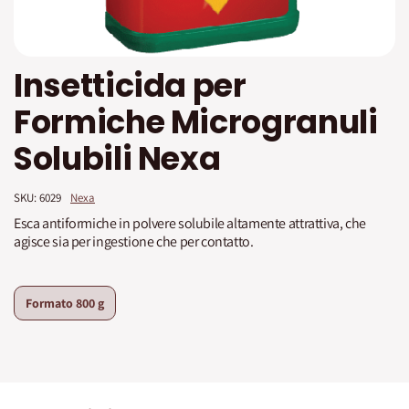
Vai
Insetticida per
all'inizio
della
Formiche Microgranuli
galleria
di
Solubili Nexa
immagini
SKU: 
6029
Nexa
Esca antiformiche in polvere solubile altamente attrattiva, che
agisce sia per ingestione che per contatto.
Formato
800 g