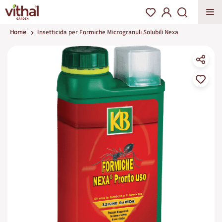
Home
Insetticida per Formiche Microgranuli Solubili Nexa
Vai
alla
fine
della
galleria
di
immagini