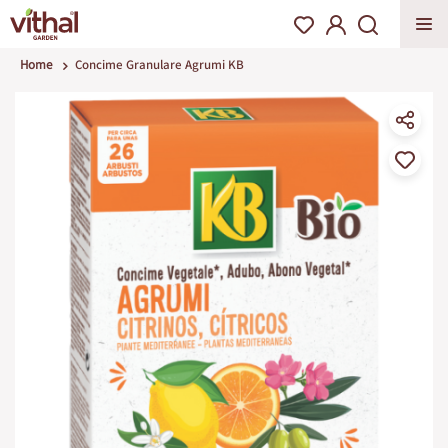
Home
Concime Granulare Agrumi KB
Vai
alla
fine
della
galleria
di
immagini