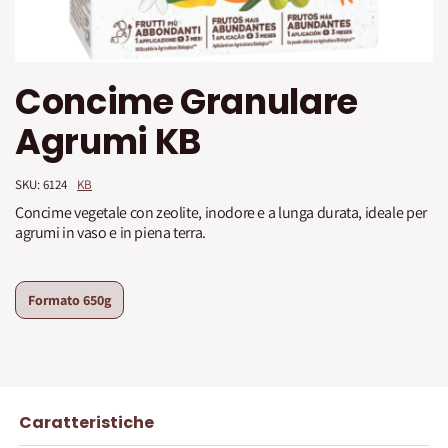
Vai
Concime Granulare
all'inizio
della
Agrumi KB
galleria
di
immagini
SKU: 
6124
KB
Concime vegetale con zeolite, inodore e a lunga durata, ideale per
agrumi in vaso e in piena terra.
Formato
650g
Caratteristiche