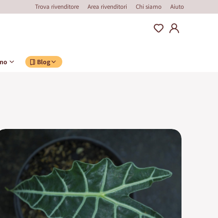
Trova rivenditore
Area rivenditori
Chi siamo
Aiuto
ino
Blog