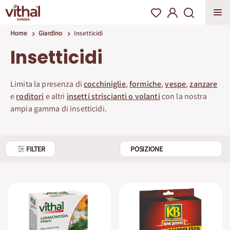
Home
Giardino
Insetticidi
Insetticidi
Limita la presenza di
cocchiniglie
,
formiche
,
vespe
,
zanzare
e
roditori
e altri
insetti striscianti o volanti
con la nostra
ampia gamma di insetticidi.
FILTER