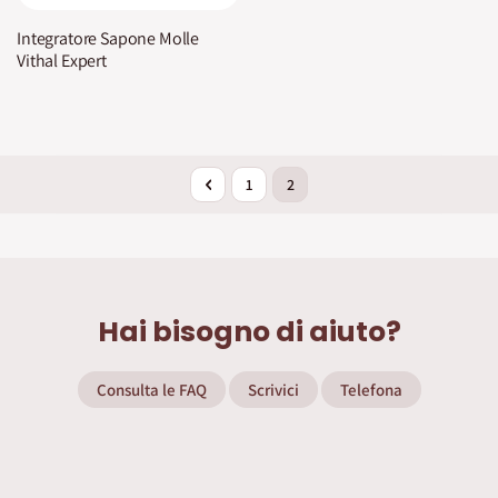
Integratore Sapone Molle
Vithal Expert
Pagina
Pagina
Precedente
Pagina
Attualmente stai leggendo la p
1
2
Hai bisogno di aiuto?
Consulta le FAQ
Scrivici
Telefona