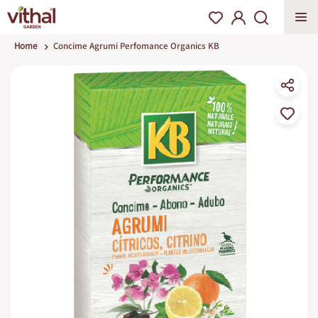
Home
Concime Agrumi Perfomance Organics KB
Vai
alla
fine
della
galleria
di
immagini