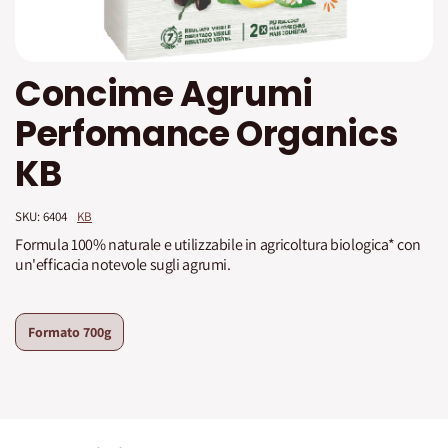
Vai
Concime Agrumi
all'inizio
della
Perfomance Organics
galleria
di
KB
immagini
SKU: 
6404
KB
Formula 100% naturale e utilizzabile in agricoltura biologica* con
un'efficacia notevole sugli agrumi.
Formato
700g