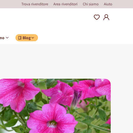
Trova rivenditore
Area rivenditori
Chi siamo
Aiuto
ino
Blog