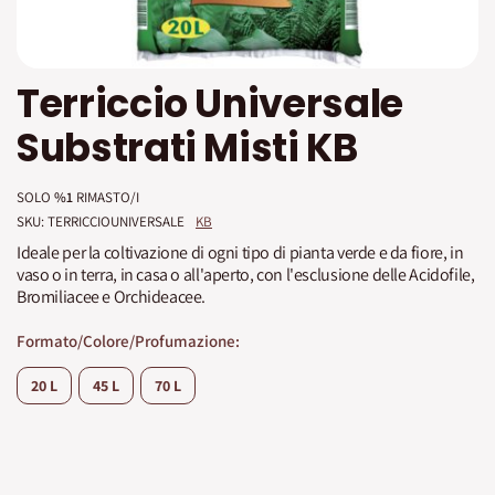
Vai
Terriccio Universale
all'inizio
della
Substrati Misti KB
galleria
di
immagini
SOLO
%1
RIMASTO/I
SKU: 
TERRICCIOUNIVERSALE
KB
Ideale per la coltivazione di ogni tipo di pianta verde e da fiore, in
vaso o in terra, in casa o all'aperto, con l'esclusione delle Acidofile,
Bromiliacee e Orchideacee.
Formato/Colore/Profumazione
20 L
45 L
70 L