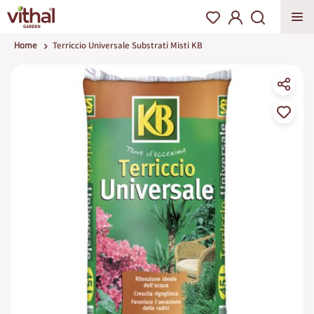
Home
Terriccio Universale Substrati Misti KB
Vai
alla
fine
della
galleria
di
immagini