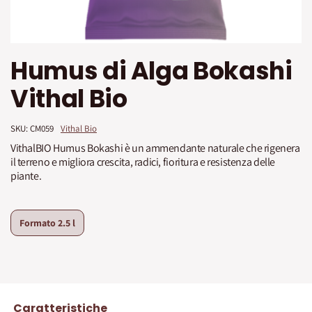
Vai
Humus di Alga Bokashi
all'inizio
della
Vithal Bio
galleria
di
immagini
SKU: 
CM059
Vithal Bio
VithalBIO Humus Bokashi è un ammendante naturale che rigenera
il terreno e migliora crescita, radici, fioritura e resistenza delle
piante.
Formato
2.5 l
Caratteristiche