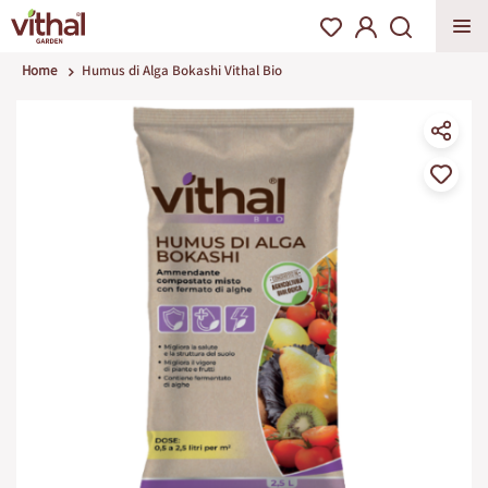
Home
Humus di Alga Bokashi Vithal Bio
Vai
alla
fine
della
galleria
di
immagini