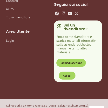
Contatti
Seguici sui social
Aiuto
Trova rivenditore
Sei un
rivenditore?
Area Utente
Entra come rivenditore e
scarica materiali informativi
Login
sulla azienda, etichette,
manuali e tanto altro
materiale.
Richiedi account
Accedi
Ital-Agro srl, Via Vittorio Veneto, 81 - 268557 Salerano sul Lambro (Lo) -