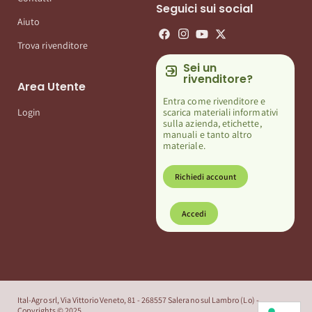
Seguici sui social
Aiuto
Trova rivenditore
Sei un
rivenditore?
Area Utente
Entra come rivenditore e
scarica materiali informativi
Login
sulla azienda, etichette,
manuali e tanto altro
materiale.
Richiedi account
Accedi
Ital-Agro srl, Via Vittorio Veneto, 81 - 268557 Salerano sul Lambro (Lo) -
Copyrights © 2025