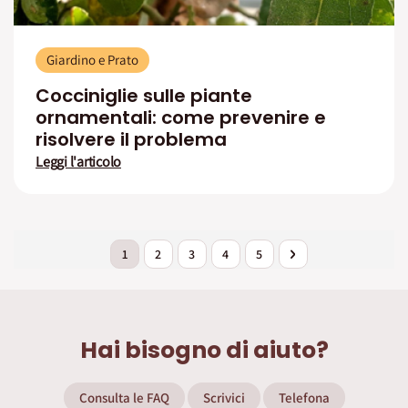
Giardino e Prato
Cocciniglie sulle piante
ornamentali: come prevenire e
risolvere il problema
Leggi l'articolo
Pagina
Attualmente stai leggendo la pagina
Pagina
Pagina
Pagina
Pagina
Pagina
Successivo
1
2
3
4
5
Hai bisogno di aiuto?
Consulta le FAQ
Scrivici
Telefona