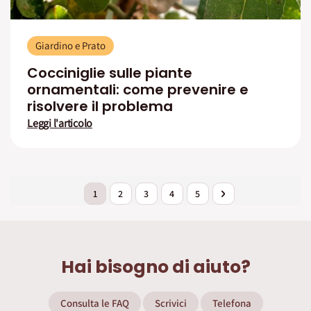
Giardino e Prato
Cocciniglie sulle piante
ornamentali: come prevenire e
risolvere il problema
Leggi l'articolo
Pagina
Attualmente stai leggendo la pagina
Pagina
Pagina
Pagina
Pagina
Pagina
Successivo
1
2
3
4
5
Hai bisogno di aiuto?
Consulta le FAQ
Scrivici
Telefona