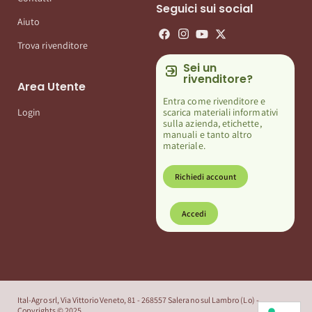
Seguici sui social
Aiuto
Trova rivenditore
Sei un
rivenditore?
Area Utente
Entra come rivenditore e
scarica materiali informativi
Login
sulla azienda, etichette,
manuali e tanto altro
materiale.
Richiedi account
Accedi
Ital-Agro srl, Via Vittorio Veneto, 81 - 268557 Salerano sul Lambro (Lo) -
Copyrights © 2025