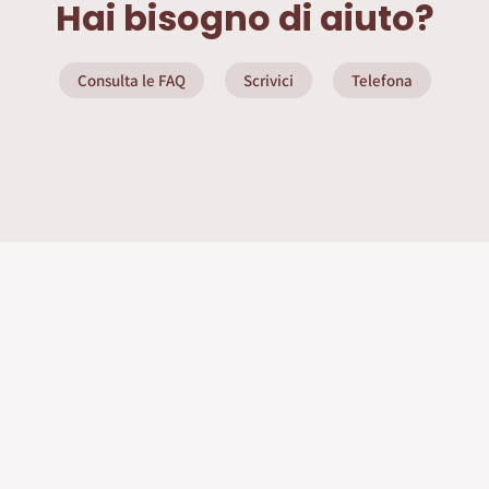
Hai bisogno di aiuto?
Consulta le FAQ
Scrivici
Telefona
ate
Info Utili
Privacy Policy
Seguici sui social
nditore