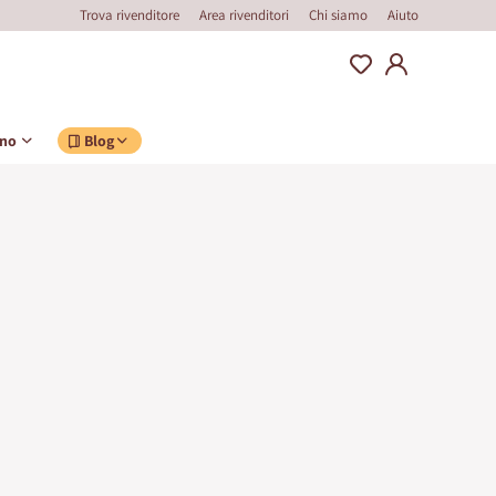
Trova rivenditore
Area rivenditori
Chi siamo
Aiuto
ino
Blog