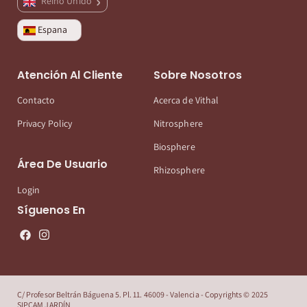
Reino Unido
Espana
Atención Al Cliente
Sobre Nosotros
Contacto
Acerca de Vithal
Privacy Policy
Nitrosphere
Biosphere
Área De Usuario
Rhizosphere
Login
Síguenos En
C/ Profesor Beltrán Báguena 5. Pl. 11. 46009 - Valencia - Copyrights © 2025
SIPCAM JARDÍN