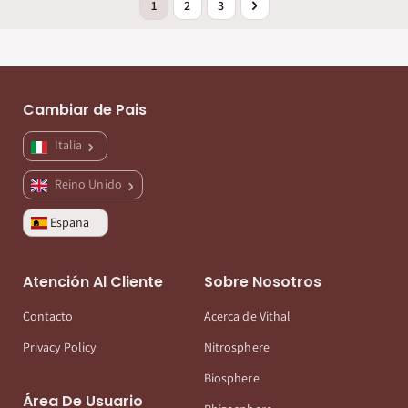
Actualmente estás leyendo página
Página
Página
Página
Siguiente
1
2
3
Cambiar de Pais
Italia
Reino Unido
Espana
Atención Al Cliente
Sobre Nosotros
Contacto
Acerca de Vithal
Privacy Policy
Nitrosphere
Biosphere
Área De Usuario