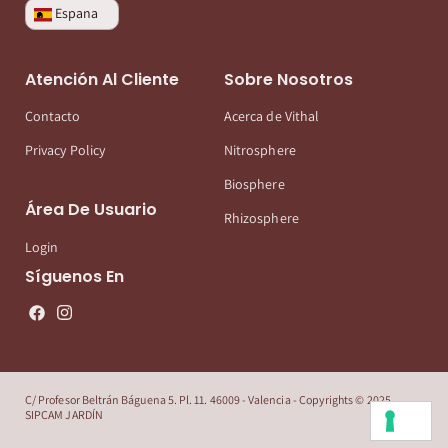
Espana
Atención Al Cliente
Sobre Nosotros
Contacto
Acerca de Vithal
Privacy Policy
Nitrosphere
Biosphere
Área De Usuario
Rhizosphere
Login
Síguenos En
C/ Profesor Beltrán Báguena 5. Pl. 11. 46009 - Valencia - Copyrights © 2025
SIPCAM JARDÍN