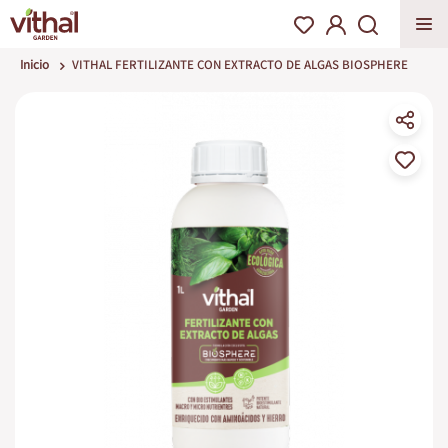
Inicio
VITHAL FERTILIZANTE CON EXTRACTO DE ALGAS BIOSPHERE
Saltar
al
final
de
la
galería
de
imágenes