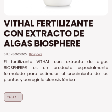
Saltar
VITHAL FERTILIZANTE
al
comienzo
CON EXTRACTO DE
de
la
ALGAS BIOSPHERE
galería
de
imágenes
SKU: 
VG06036005
Biosphere
El fertilizante VITHAL con extracto de algas
BIOSPHERE® es un producto especialmente
formulado para estimular el crecimiento de las
plantas y corregir la clorosis férrica.
Talla
1 L