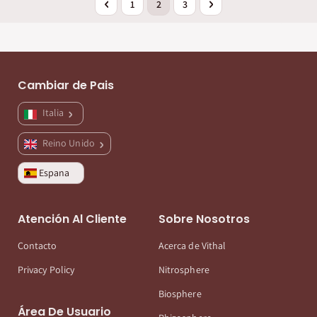
Página
Anterior
Página
Actualmente estás leyendo página
Página
Página
Siguiente
1
2
3
Cambiar de Pais
Italia
Reino Unido
Espana
Atención Al Cliente
Sobre Nosotros
Contacto
Acerca de Vithal
Privacy Policy
Nitrosphere
Biosphere
Área De Usuario