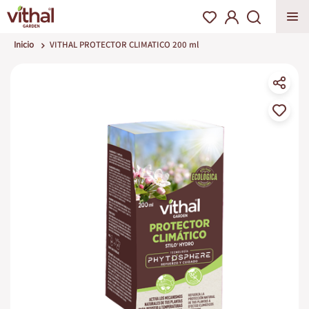
Inicio
VITHAL PROTECTOR CLIMATICO 200 ml
Saltar
al
final
de
la
galería
de
imágenes