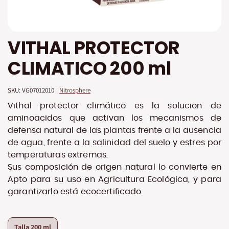
Saltar
VITHAL PROTECTOR
al
comienzo
CLIMATICO 200 ml
de
la
galería
SKU: 
VG07012010
Nitrosphere
de
imágenes
Vithal protector climático es la solucion de
aminoacidos que activan los mecanismos de
defensa natural de las plantas frente a la ausencia
de agua, frente a la salinidad del suelo y estres por
temperaturas extremas.
Sus composición de origen natural lo convierte en
Apto para su uso en Agricultura Ecológica, y para
garantizarlo está ecocertificado.
Talla
200 ml