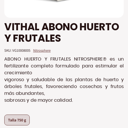
Saltar
VITHAL ABONO HUERTO
al
comienzo
Y FRUTALES
de
la
galería
SKU: 
VG10008005
Nitrosphere
de
imágenes
ABONO HUERTO Y FRUTALES NITROSPHERE® es un
fertilizante completo formulado para estimular el
crecimiento
vigoroso y saludable de las plantas de huerto y
árboles frutales, favoreciendo cosechas y frutos
más abundantes,
sabrosas y de mayor calidad.
Talla
750 g