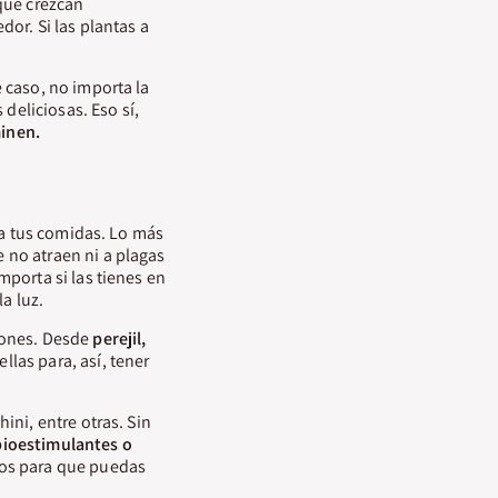
que crezcan
or. Si las plantas a
 caso, no importa la
deliciosas. Eso sí,
inen.
 a tus comidas. Lo más
e no atraen ni a plagas
porta si las tienes en
a luz.
iones. Desde
perejil,
las para, así, tener
ini, entre otras. Sin
bioestimulantes o
cos para que puedas