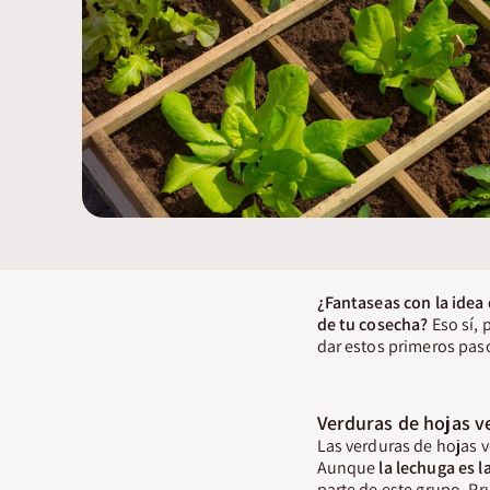
¿Fantaseas con la idea
de tu cosecha?
Eso sí, 
dar estos primeros paso
Verduras de hojas v
Las verduras de hojas 
Aunque
la lechuga es 
parte de este grupo. P