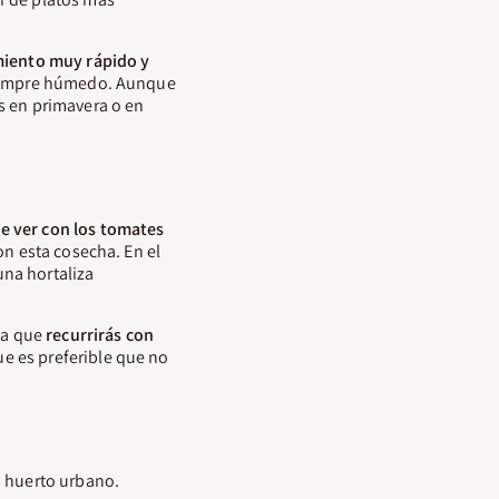
miento muy rápido y
empre húmedo. Aunque
s en primavera o en
e ver con los tomates
on esta cosecha. En el
una hortaliza
 la que
recurrirás con
e es preferible que no
u huerto urbano.