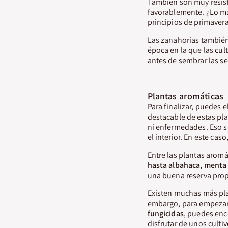
También son muy resiste
favorablemente. ¿Lo más
principios de primaver
Las zanahorias también 
época en la que las cult
antes de sembrar las s
Plantas aromáticas
Para finalizar, puedes 
destacable de estas pl
ni enfermedades. Eso sí
el interior. En este cas
Entre las plantas arom
hasta albahaca, menta 
una buena reserva propi
Existen muchas más plan
embargo, para empezar,
fungicidas
, puedes enc
disfrutar de unos culti