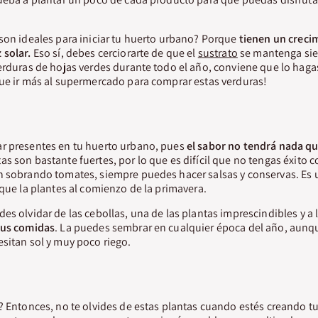
son ideales para iniciar tu huerto urbano? Porque
tienen un creci
 solar.
Eso sí, debes cerciorarte de que el
sustrato
se mantenga si
erduras de hojas verdes durante todo el año, conviene que lo haga
que ir más al supermercado para comprar estas verduras!
r presentes en tu huerto urbano, pues
el sabor no tendrá nada qu
as son bastante fuertes, por lo que es difícil que no tengas éxito c
n sobrando tomates, siempre puedes hacer salsas y conservas. Es 
 que la plantes al comienzo de la primavera.
es olvidar de las cebollas, una de las plantas imprescindibles y a
tus comidas
. La puedes sembrar en cualquier época del año, aunqu
sitan sol y muy poco riego.
? Entonces, no te olvides de estas plantas cuando estés creando t