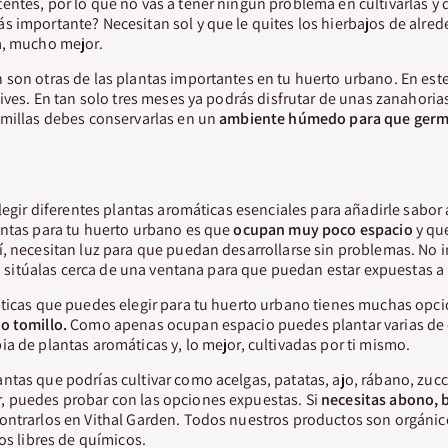
ntes, por lo que no vas a tener ningún problema en cultivarlas y 
 importante? Necesitan sol y que le quites los hierbajos de alreded
a, mucho mejor.
son otras de las plantas importantes en tu huerto urbano. En este
ives. En tan solo tres meses ya podrás disfrutar de unas zanahorias 
emillas debes conservarlas en un
ambiente húmedo para que germ
elegir diferentes plantas aromáticas esenciales para añadirle sabor
antas para tu huerto urbano es que
ocupan muy poco espacio
y qu
, necesitan luz para que puedan desarrollarse sin problemas. No im
o, sitúalas cerca de una ventana para que puedan estar expuestas a l
áticas que puedes elegir para tu huerto urbano tienes muchas opc
o tomillo.
Como apenas ocupan espacio puedes plantar varias de el
a de plantas aromáticas y, lo mejor, cultivadas por ti mismo.
tas que podrías cultivar como acelgas, patatas, ajo, rábano, zucch
 puedes probar con las opciones expuestas. Si
necesitas abono, 
ontrarlos en Vithal Garden. Todos nuestros productos son orgáni
vos libres de químicos.