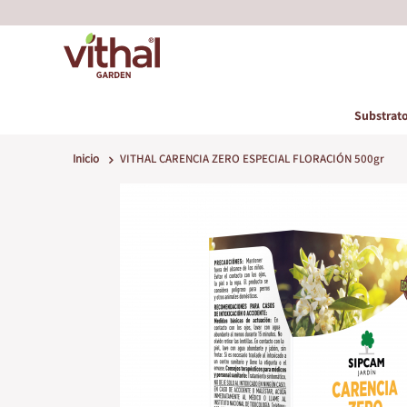
Substrato
Inicio
VITHAL CARENCIA ZERO ESPECIAL FLORACIÓN 500gr
Saltar
al
final
de
la
galería
de
imágenes