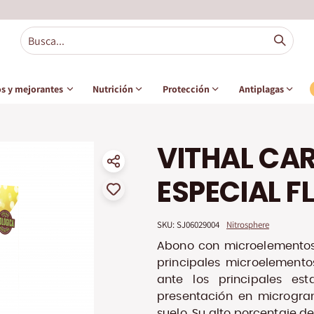
s y mejorantes
Nutrición
Protección
Antiplagas
VITHAL CA
ESPECIAL 
SKU: 
SJ06029004
Nitrosphere
Abono con microelementos
principales microelemento
ante los principales est
presentación en microgran
suelo. Su alto porcentaje d