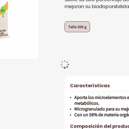
mejoran su biodisponibilid
Talla
500 g
Características
Aporta los microelementos e
metabólicos.
Microgranulado para su mej
Con un 58% de materia orgán
Composición del produ