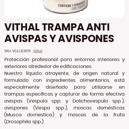
Saltar
VITHAL TRAMPA ANTI
al
comienzo
AVISPAS Y AVISPONES
de
la
galería
SKU: 
VG11315078
Vithal
de
imágenes
Protección profesional para entornos interiores y
exteriores alrededor de edificaciones.
Nuestro líquido atrayente, de origen natural y
formulado con ingredientes alimentarios, está
especialmente diseñado para utilizarse en
trampas específicas y capturar de forma efectiva
avispas (Vespula spp. y Dolichovespula spp.),
avispones (Vespa spp.), moscas domésticas
(Musca domestica) y moscas de la fruta
(Drosophila spp.).