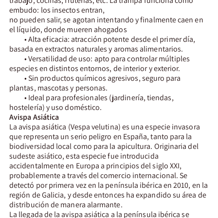
trabajo, cocinas, fruterías, etc. La trampa funciona como
embudo: los insectos entran,
no pueden salir, se agotan intentando y finalmente caen en
el líquido, donde mueren ahogados
• Alta eficacia: atracción potente desde el primer día,
basada en extractos naturales y aromas alimentarios.
• Versatilidad de uso: apto para controlar múltiples
especies en distintos entornos, de interior y exterior.
• Sin productos químicos agresivos, seguro para
plantas, mascotas y personas.
• Ideal para profesionales (jardinería, tiendas,
hostelería) y uso doméstico.
Avispa Asiática
La avispa asiática (Vespa velutina) es una especie invasora
que representa un serio peligro en España, tanto para la
biodiversidad local como para la apicultura. Originaria del
sudeste asiático, esta especie fue introducida
accidentalmente en Europa a principios del siglo XXI,
probablemente a través del comercio internacional. Se
detectó por primera vez en la península ibérica en 2010, en la
región de Galicia, y desde entonces ha expandido su área de
distribución de manera alarmante.
La llegada de la avispa asiática a la península ibérica se