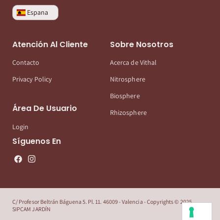
Espana
Atención Al Cliente
Sobre Nosotros
Contacto
Acerca de Vithal
Privacy Policy
Nitrosphere
Biosphere
Área De Usuario
Rhizosphere
Login
Síguenos En
C/ Profesor Beltrán Báguena 5. Pl. 11. 46009 - Valencia - Copyrights © 2025
SIPCAM JARDÍN