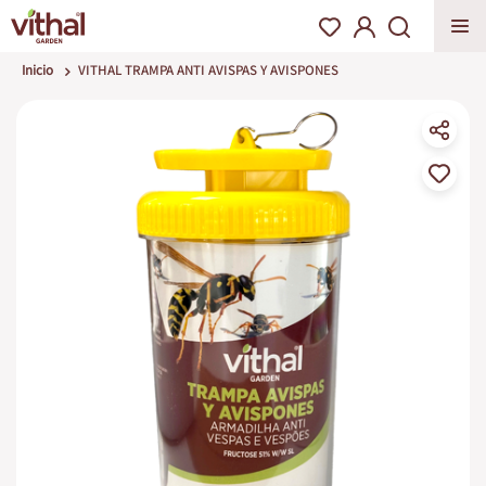
Inicio
VITHAL TRAMPA ANTI AVISPAS Y AVISPONES
Saltar
al
final
de
la
galería
de
imágenes