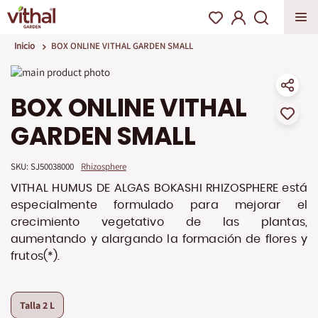
Inicio
BOX ONLINE VITHAL GARDEN SMALL
Saltar
al
Saltar
BOX ONLINE VITHAL
final
al
de
comienzo
GARDEN SMALL
la
de
galería
la
de
galería
SKU: 
SJ50038000
Rhizosphere
imágenes
de
imágenes
VITHAL HUMUS DE ALGAS BOKASHI RHIZOSPHERE está
especialmente formulado para mejorar el
crecimiento vegetativo de las plantas,
aumentando y alargando la formación de flores y
frutos(*).
Talla
2 L