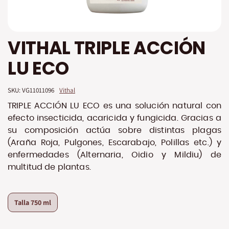
Saltar
VITHAL TRIPLE ACCIÓN
al
comienzo
LU ECO
de
la
galería
SKU: 
VG11011096
Vithal
de
imágenes
TRIPLE ACCIÓN LU ECO es una solución natural con
efecto insecticida, acaricida y fungicida. Gracias a
su composición actúa sobre distintas plagas
(Araña Roja, Pulgones, Escarabajo, Polillas etc.) y
enfermedades (Alternaria, Oidio y Mildiu) de
multitud de plantas.
Talla
750 ml