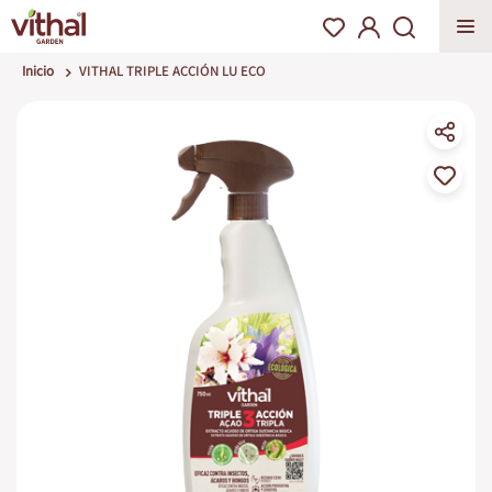
Inicio
VITHAL TRIPLE ACCIÓN LU ECO
Saltar
al
final
de
la
galería
de
imágenes