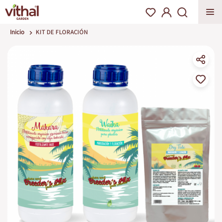
Inicio
KIT DE FLORACIÓN
Saltar
al
final
de
la
galería
de
imágenes