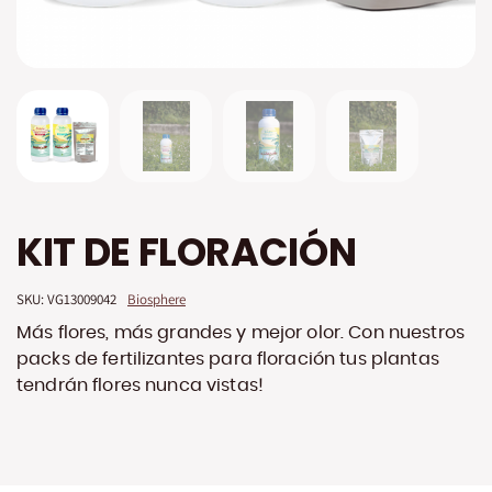
Saltar
KIT DE FLORACIÓN
al
comienzo
de
SKU: 
VG13009042
Biosphere
la
galería
Más flores, más grandes y mejor olor. Con nuestros
de
packs de fertilizantes para floración tus plantas
imágenes
tendrán flores nunca vistas!