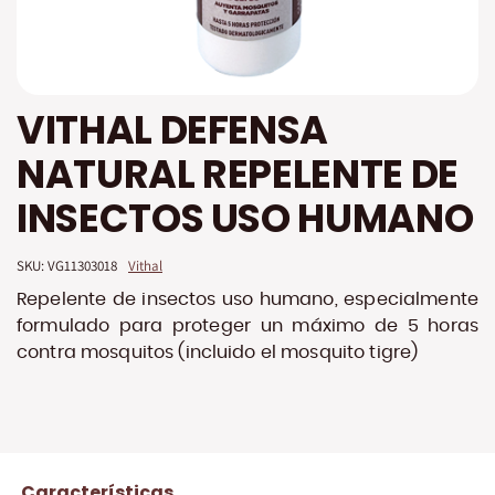
Saltar
VITHAL DEFENSA
al
comienzo
NATURAL REPELENTE DE
de
la
INSECTOS USO HUMANO
galería
de
imágenes
SKU: 
VG11303018
Vithal
Repelente de insectos uso humano, especialmente
formulado para proteger un máximo de 5 horas
contra mosquitos (incluido el mosquito tigre)
Características