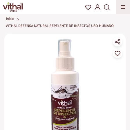
Inicio
VITHAL DEFENSA NATURAL REPELENTE DE INSECTOS USO HUMANO
Saltar
al
final
de
la
galería
de
imágenes