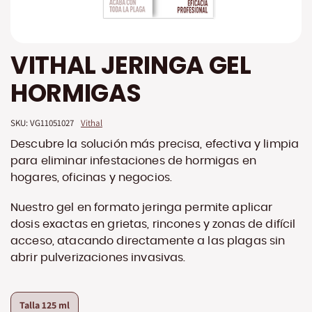
Saltar
VITHAL JERINGA GEL
al
comienzo
HORMIGAS
de
la
galería
SKU: 
VG11051027
Vithal
de
imágenes
Descubre la solución más precisa, efectiva y limpia
para eliminar infestaciones de hormigas en
hogares, oficinas y negocios.
Nuestro gel en formato jeringa permite aplicar
dosis exactas en grietas, rincones y zonas de difícil
acceso, atacando directamente a las plagas sin
abrir pulverizaciones invasivas.
Talla
125 ml