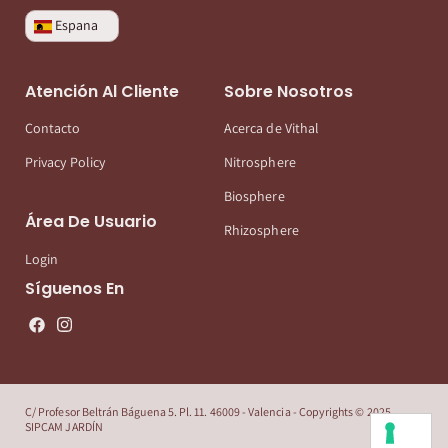
Espana
Atención Al Cliente
Sobre Nosotros
Contacto
Acerca de Vithal
Privacy Policy
Nitrosphere
Biosphere
Área De Usuario
Rhizosphere
Login
Síguenos En
C/ Profesor Beltrán Báguena 5. Pl. 11. 46009 - Valencia - Copyrights © 2025
SIPCAM JARDÍN